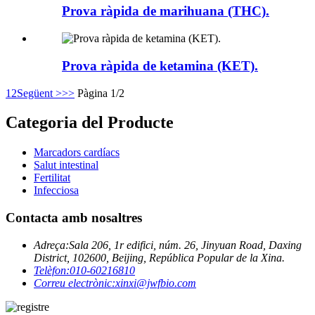
Prova ràpida de marihuana (THC).
Prova ràpida de ketamina (KET).
1
2
Següent >
>>
Pàgina 1/2
Categoria del Producte
Marcadors cardíacs
Salut intestinal
Fertilitat
Infecciosa
Contacta amb nosaltres
Adreça:
Sala 206, 1r edifici, núm. 26, Jinyuan Road, Daxing
District, 102600, Beijing, República Popular de la Xina.
Telèfon:
010-60216810
Correu electrònic:
xinxi@jwfbio.com