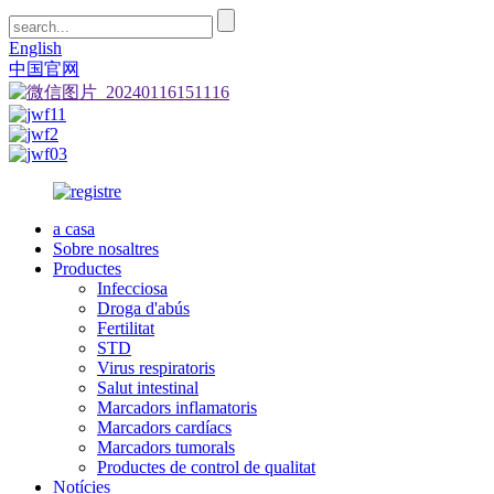
English
中国官网
a casa
Sobre nosaltres
Productes
Infecciosa
Droga d'abús
Fertilitat
STD
Virus respiratoris
Salut intestinal
Marcadors inflamatoris
Marcadors cardíacs
Marcadors tumorals
Productes de control de qualitat
Notícies